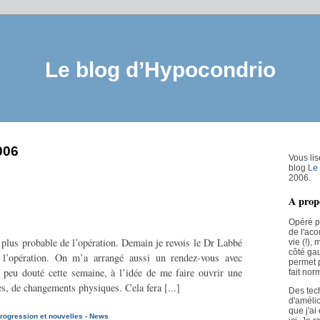
Le blog d’Hypocondrio
006
Vous lis
blog
Le
2006.
A prop
Opéré p
de l'aco
n plus probable de l’opération. Demain je revois le Dr Labbé
vie (!),
côté ga
 l’opération. On m’a arrangé aussi un rendez-vous avec
permet p
n peu douté cette semaine, à l’idée de me faire ouvrir une
fait nor
ces, de changements physiques. Cela fera [...]
Des tec
d'amélio
que j'ai
rogression et nouvelles - News