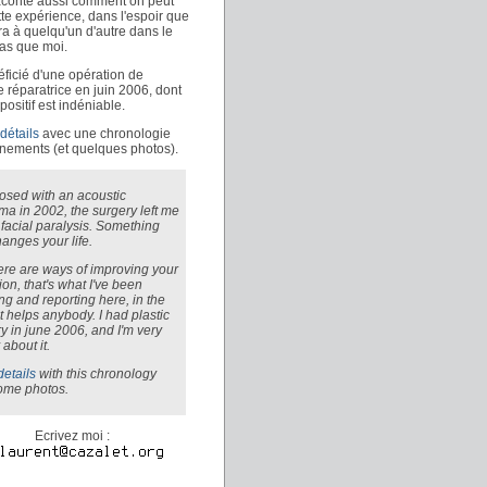
 raconte aussi comment on peut
tte expérience, dans l'espoir que
ra à quelqu'un d'autre dans le
s que moi.
éficié d'une opération de
e réparatrice en juin 2006, dont
 positif est indéniable.
détails
avec une chronologie
nements (et quelques photos).
osed with an acoustic
a in 2002, the surgery left me
 facial paralysis. Something
hanges your life.
ere are ways of improving your
ion, that's what I've been
ng and reporting here, in the
t helps anybody. I had plastic
y in june 2006, and I'm very
about it.
details
with this chronology
ome photos.
Ecrivez moi :