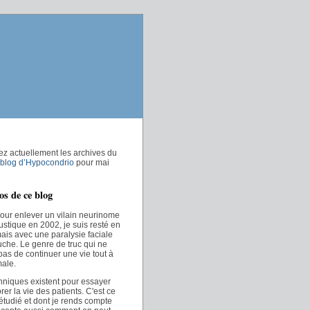
ez actuellement les archives du
 blog d’Hypocondrio
pour mai
os de ce blog
our enlever un vilain neurinome
ustique en 2002, je suis resté en
 mais avec une paralysie faciale
uche. Le genre de truc qui ne
as de continuer une vie tout à
male.
hniques existent pour essayer
rer la vie des patients. C'est ce
 étudié et dont je rends compte