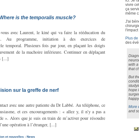
ici. Je
vivre ce
ça servi
même ca
Where is the temporalis muscle?
J'ai bén
chirurgi
l'impact
-vous avec Laurent, le kiné qui va faire la rééducation du
Plus de 
ion. Au programme, initiation à des exercices de
des évé
e temporal. Plusieurs fois par jour, en plaçant les doigts
ouvement de la machoire inférieure. Continuer en déplaçant
Diagn
 [...]
neurom
with a
that c
But th
condit
studyi
sion sur la greffe de nerf
hope i
surger
happy 
ntact avec une autre patiente du Dr Labbé. Au téléphone, ce
More 
ousiasme, et ces encouragements : « allez y, il n’y a pas a
and s
dide ». Alors que je suis en train de m’activer pour résoudre
une opération à l’étranger, [...]
ion et nouvelles - News