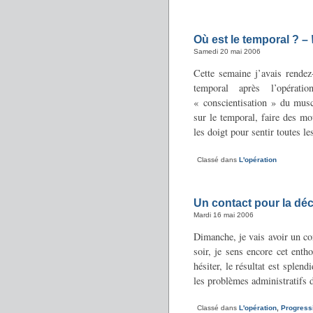
Où est le temporal ? –
Samedi 20 mai 2006
Cette semaine j’avais rendez
temporal après l’opérat
« conscientisation » du muscl
sur le temporal, faire des m
les doigt pour sentir toutes les
Classé dans
L'opération
Un contact pour la déci
Mardi 16 mai 2006
Dimanche, je vais avoir un co
soir, je sens encore cet enth
hésiter, le résultat est splen
les problèmes administratifs d’
Classé dans
L'opération
,
Progress